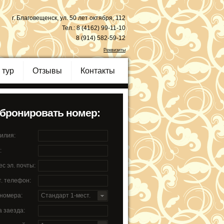
г. Благовещенск, ул. 50 лет октября, 112
Тел.: 8 (4162) 99-11-10
8 (914) 582-59-12
Реквизиты
 тур
Отзывы
Контакты
бронировать номер:
илия:
:
с эл. почты:
т. телефон:
 номера:
Стандарт 1-мест.
а заезда: