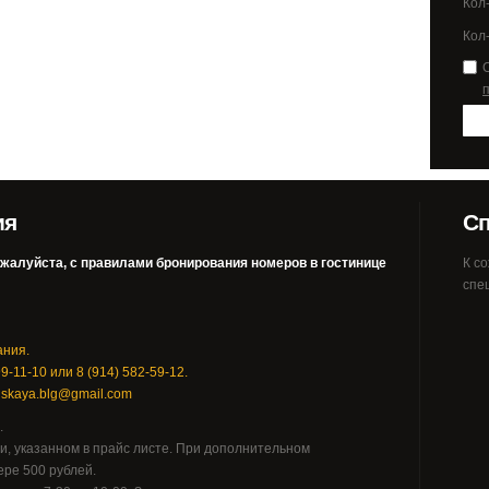
Кол-
Кол-
ия
Сп
ожалуйста, с правилами бронирования номеров в гостинице
К с
спе
ания.
-11-10 или 8 (914) 582-59-12.
anskaya.blg@gmail.com
.
, указанном в прайс листе. При дополнительном
ре 500 рублей.