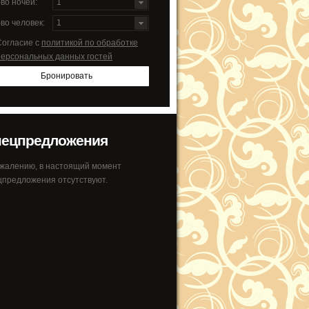
во ночей:
1
во человек:
1
Согласие c
политикой по обработке
персональных данных гостей
Бронировать
ецпредложения
ожалению, в настоящий момент
цпредложения отсутствуют.