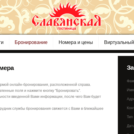
ги
Бронирование
Номера и цены
Виртуальный
За
мера
Фам
рмой онлайн-бронирования, расположенной справа.
Имя
ленные поля и нажмите кнопку "Бронировать".
ьности введенной Вами информации, после чего Вам будет
Адре
Кон
рудник службы бронирования свяжется с Вами в ближайшее
Тип
Дат