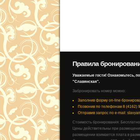
Правила бронирован
Уважаемые гости! Ознакомьтесь, п
"Славянская".
Забронировать номер можно:
Заполнив форму on-line брониров
Позвонив по телефонам 8 (4162) 99
Отправив запрос по e-mail: slavy
Стоимость бронирования: Бесплатно
Цены действительны при размещении
размещении взимается плата в разме